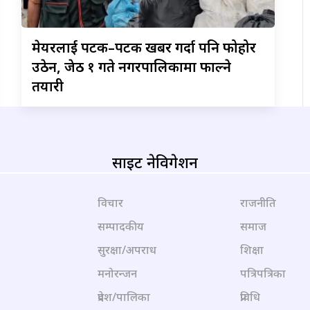
मेयरलाई
पटक–पटक खबर गर्दा पनि फोहोर
उठेन, जेठ १ गते नगरपालिकामा फाल्ने
तयारी
साइट नेविगेशन
विचार
राजनीति
सम्पादकीय
समाज
सुरक्षा/अपराध
शिक्षा
मनोरन्जन
पत्रिपत्रिका
प्रदेश/पालिका
प्रविधि