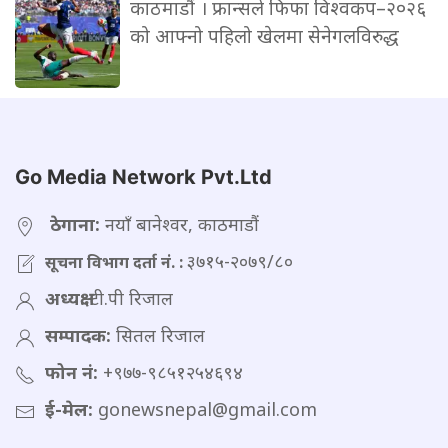
काठमाडौं । फ्रान्सले फिफा विश्वकप–२०२६
को आफ्नो पहिलो खेलमा सेनेगलविरुद्ध
Go Media Network Pvt.Ltd
ठेगाना:
नयाँ बानेश्वर, काठमाडौं
३७१५-२०७९/८०
सूचना विभाग दर्ता नं. :
अध्यक्ष:
टी.पी रिजाल
सम्पादक:
सितल रिजाल
फोन नं:
+९७७-९८५१२५४६९४
ई-मेल:
gonewsnepal@gmail.com