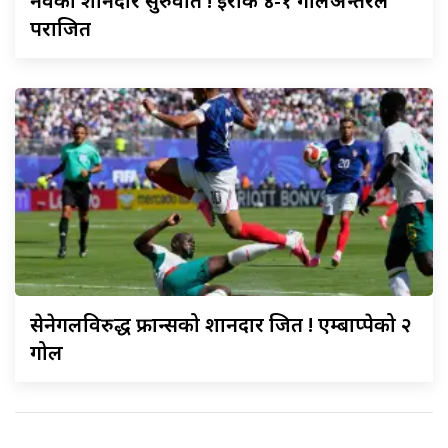
नर्वेको
शानदार सुरुवात ! इराक ४-१ गोलअन्तरले
पराजित
सेनेगलविरुद्ध
फ्रान्सको शानदार जित ! एम्बाप्पेको २
गोल