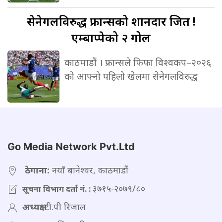
सेनेगलविरुद्ध
फ्रान्सको शानदार जित !
एम्बाप्पेको २ गोल
काठमाडौं । फ्रान्सले फिफा विश्वकप–२०२६
को आफ्नो पहिलो खेलमा सेनेगलविरुद्ध
Go Media Network Pvt.Ltd
ठेगाना:
नयाँ बानेश्वर, काठमाडौं
३७१५-२०७९/८०
सूचना विभाग दर्ता नं. :
अध्यक्ष:
टी.पी रिजाल