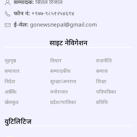
सम्पादक:
सितल रिजाल
फोन नं:
+९७७-९८५१२५४६९४
ई-मेल:
gonewsnepal@gmail.com
साइट नेविगेशन
गृहपृष्ठ
विचार
राजनीति
समाचार
सम्पादकीय
समाज
विदेश
सुरक्षा/अपराध
शिक्षा
आर्थिक
मनोरन्जन
पत्रिपत्रिका
खेलकुद
प्रदेश/पालिका
प्रविधि
युटिलिटिज