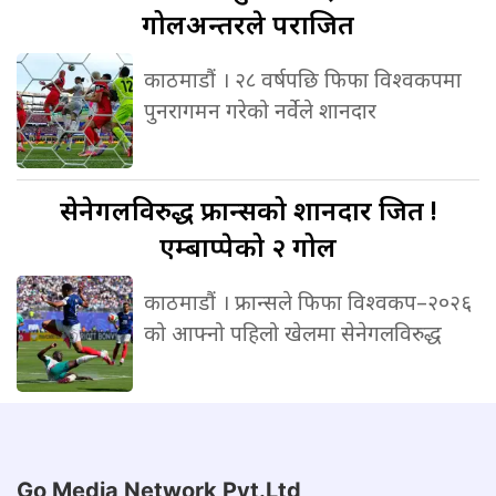
गोलअन्तरले पराजित
काठमाडौं । २८ वर्षपछि फिफा विश्वकपमा
पुनरागमन गरेको नर्वेले शानदार
सेनेगलविरुद्ध
फ्रान्सको शानदार जित !
एम्बाप्पेको २ गोल
काठमाडौं । फ्रान्सले फिफा विश्वकप–२०२६
को आफ्नो पहिलो खेलमा सेनेगलविरुद्ध
Go Media Network Pvt.Ltd