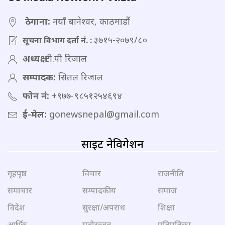
ठेगाना:
नयाँ बानेश्वर, काठमाडौं
३७१५-२०७९/८०
सूचना विभाग दर्ता नं. :
अध्यक्ष:
टी.पी रिजाल
सम्पादक:
सितल रिजाल
फोन नं:
+९७७-९८५१२५४६९४
ई-मेल:
gonewsnepal@gmail.com
साइट नेविगेशन
गृहपृष्ठ
विचार
राजनीति
समाचार
सम्पादकीय
समाज
विदेश
सुरक्षा/अपराध
शिक्षा
आर्थिक
मनोरन्जन
पत्रिपत्रिका