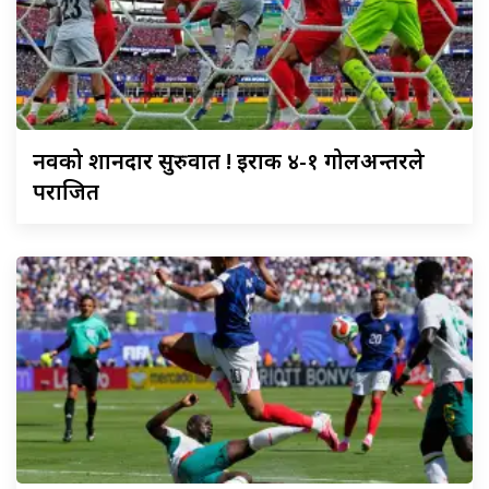
नर्वेको
शानदार सुरुवात ! इराक ४-१ गोलअन्तरले
पराजित