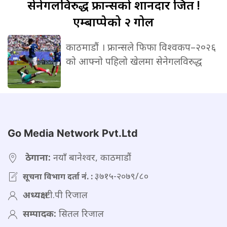
सेनेगलविरुद्ध
फ्रान्सको शानदार जित !
एम्बाप्पेको २ गोल
काठमाडौं । फ्रान्सले फिफा विश्वकप–२०२६
को आफ्नो पहिलो खेलमा सेनेगलविरुद्ध
Go Media Network Pvt.Ltd
ठेगाना:
नयाँ बानेश्वर, काठमाडौं
३७१५-२०७९/८०
सूचना विभाग दर्ता नं. :
अध्यक्ष:
टी.पी रिजाल
सम्पादक:
सितल रिजाल