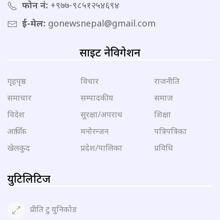
फोन नं:
+९७७-९८५१२५४६९४
ई-मेल:
gonewsnepal@gmail.com
साइट नेविगेशन
गृहपृष्ठ
विचार
राजनीति
समाचार
सम्पादकीय
समाज
विदेश
सुरक्षा/अपराध
शिक्षा
आर्थिक
मनोरन्जन
पत्रिपत्रिका
खेलकुद
प्रदेश/पालिका
प्रविधि
युटिलिटिज
प्रीति टु युनिकोड