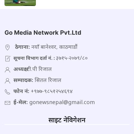
Go Media Network Pvt.Ltd
ठेगाना:
नयाँ बानेश्वर, काठमाडौं
३७१५-२०७९/८०
सूचना विभाग दर्ता नं. :
अध्यक्ष:
टी.पी रिजाल
सम्पादक:
सितल रिजाल
फोन नं:
+९७७-९८५१२५४६९४
ई-मेल:
gonewsnepal@gmail.com
साइट नेविगेशन