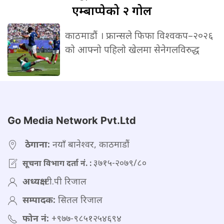
एम्बाप्पेको २ गोल
काठमाडौं । फ्रान्सले फिफा विश्वकप–२०२६
को आफ्नो पहिलो खेलमा सेनेगलविरुद्ध
Go Media Network Pvt.Ltd
ठेगाना:
नयाँ बानेश्वर, काठमाडौं
३७१५-२०७९/८०
सूचना विभाग दर्ता नं. :
अध्यक्ष:
टी.पी रिजाल
सम्पादक:
सितल रिजाल
फोन नं:
+९७७-९८५१२५४६९४