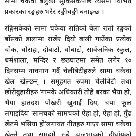
सामा चकेवा बेलुका सुकिसकेपछि त्यसमा विभिन्न
प्रकारका रङ्गहरु भरेर रङ्गीचङ्गी बनाइन्छ ।
रङ्गिसकेको सामा चकेवा रातिको बेला रातो रङ्गको
बाँसको डालामा राखेर दियो बाली गाउँका प्रत्येक
चौक, चौराहा, दोबाटो, चौबाटो, सार्वजनिक स्कुल,
धर्मशाला, मन्दिर र छठघाटमा समेत लगेर १०
दिनसम्म नाचगान गर्दै चेलीबेटीहरुले सामा चकेवा
खेल खेल्छन् । समूहगत रुपमा चेलीबेटी तथा
छोरीबुहारीहरु ‘गामके अधिकारी तोहे बरका भैया हो,
भैया हातदश पोखरी खुनाई दिय, चंपा फूल
लगाइदिय’ ‘सामचको सामचको ऐहा हो, ऐहा हो, गुँढ
खेतमे भसिया हो’लगायत गीतहरु गाएर सामा चकेवा
खेल्ने तथा समूहमै सबै दाजुभाइको दीर्घायुको