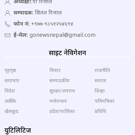
अध्यक्ष:
टी.पी रिजाल
सम्पादक:
सितल रिजाल
फोन नं:
+९७७-९८५१२५४६९४
ई-मेल:
gonewsnepal@gmail.com
साइट नेविगेशन
गृहपृष्ठ
विचार
राजनीति
समाचार
सम्पादकीय
समाज
विदेश
सुरक्षा/अपराध
शिक्षा
आर्थिक
मनोरन्जन
पत्रिपत्रिका
खेलकुद
प्रदेश/पालिका
प्रविधि
युटिलिटिज