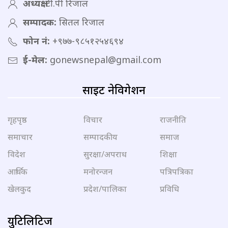
अध्यक्ष:
टी.पी रिजाल
सम्पादक:
सितल रिजाल
फोन नं:
+९७७-९८५१२५४६९४
ई-मेल:
gonewsnepal@gmail.com
साइट नेविगेशन
गृहपृष्ठ
विचार
राजनीति
समाचार
सम्पादकीय
समाज
विदेश
सुरक्षा/अपराध
शिक्षा
आर्थिक
मनोरन्जन
पत्रिपत्रिका
खेलकुद
प्रदेश/पालिका
प्रविधि
युटिलिटिज