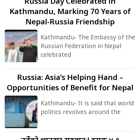
Russia
Day Celebrated in
Kathmandu, Marking 70 Years of
Nepal-Russia Friendship
Kathmandu- The Embassy of the
Russian Federation in Nepal
celebrated
Russia:
Asia’s Helping Hand –
Opportunities of Benefit for Nepal
Kathmandu- It is said that world
politics revolves around the
नर्वेको
शानदार सुरुवात ! इराक ४-१