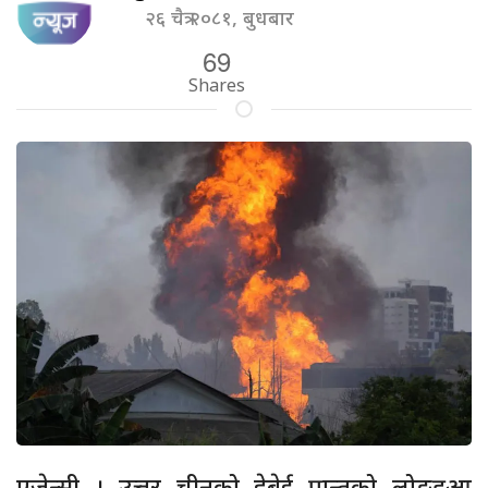
२६ चैत्र २०८१, बुधबार
69
Shares
एजेन्सी । उत्तर चीनको हेबेई प्रान्तको लोङहुआ