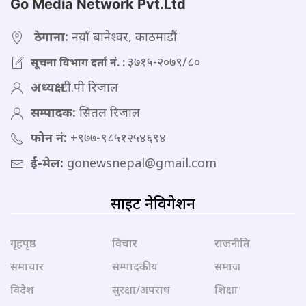
Go Media Network Pvt.Ltd
ठेगाना:
नयाँ बानेश्वर, काठमाडौं
३७१५-२०७९/८०
सूचना विभाग दर्ता नं. :
अध्यक्ष:
टी.पी रिजाल
सम्पादक:
सितल रिजाल
फोन नं:
+९७७-९८५१२५४६९४
ई-मेल:
gonewsnepal@gmail.com
साइट नेविगेशन
गृहपृष्ठ
विचार
राजनीति
समाचार
सम्पादकीय
समाज
विदेश
सुरक्षा/अपराध
शिक्षा