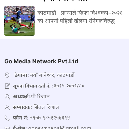
काठमाडौं । फ्रान्सले फिफा विश्वकप–२०२६
को आफ्नो पहिलो खेलमा सेनेगलविरुद्ध
Go Media Network Pvt.Ltd
ठेगाना:
नयाँ बानेश्वर, काठमाडौं
३७१५-२०७९/८०
सूचना विभाग दर्ता नं. :
अध्यक्ष:
टी.पी रिजाल
सम्पादक:
सितल रिजाल
फोन नं:
+९७७-९८५१२५४६९४
ई-मेल:
gonewsnepal@gmail.com