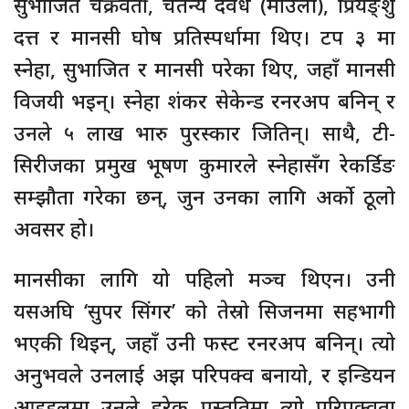
सुभाजित चक्रवर्ती, चैतन्य देवधे (माउली), प्रियङ्शु
दत्त र मानसी घोष प्रतिस्पर्धामा थिए। टप ३ मा
स्नेहा, सुभाजित र मानसी परेका थिए, जहाँ मानसी
विजयी भइन्। स्नेहा शंकर सेकेन्ड रनरअप बनिन् र
उनले ५ लाख भारु पुरस्कार जितिन्। साथै, टी-
सिरीजका प्रमुख भूषण कुमारले स्नेहासँग रेकर्डिङ
सम्झौता गरेका छन्, जुन उनका लागि अर्को ठूलो
अवसर हो।
मानसीका लागि यो पहिलो मञ्च थिएन। उनी
यसअघि ‘सुपर सिंगर’ को तेस्रो सिजनमा सहभागी
भएकी थिइन्, जहाँ उनी फस्ट रनरअप बनिन्। त्यो
अनुभवले उनलाई अझ परिपक्व बनायो, र इन्डियन
आइडलमा उनले हरेक प्रस्तुतिमा त्यो परिपक्वता