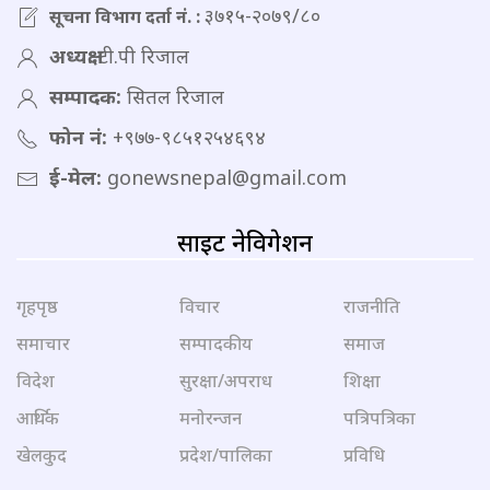
३७१५-२०७९/८०
सूचना विभाग दर्ता नं. :
अध्यक्ष:
टी.पी रिजाल
सम्पादक:
सितल रिजाल
फोन नं:
+९७७-९८५१२५४६९४
ई-मेल:
gonewsnepal@gmail.com
साइट नेविगेशन
गृहपृष्ठ
विचार
राजनीति
समाचार
सम्पादकीय
समाज
विदेश
सुरक्षा/अपराध
शिक्षा
आर्थिक
मनोरन्जन
पत्रिपत्रिका
खेलकुद
प्रदेश/पालिका
प्रविधि