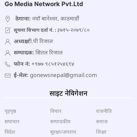
Go Media Network Pvt.Ltd
ठेगाना:
नयाँ बानेश्वर, काठमाडौं
३७१५-२०७९/८०
सूचना विभाग दर्ता नं. :
अध्यक्ष:
टी.पी रिजाल
सम्पादक:
सितल रिजाल
फोन नं:
+९७७-९८५१२५४६९४
ई-मेल:
gonewsnepal@gmail.com
साइट नेविगेशन
गृहपृष्ठ
विचार
राजनीति
समाचार
सम्पादकीय
समाज
विदेश
सुरक्षा/अपराध
शिक्षा