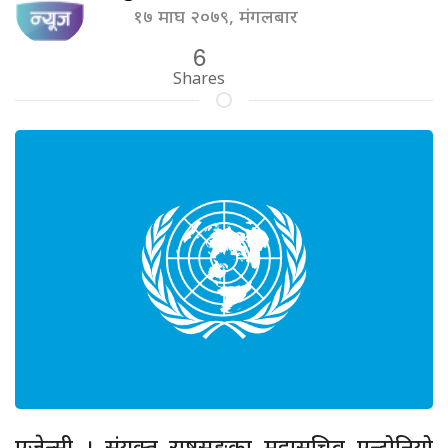
१७ माघ २०७९, मंगलबार
6
Shares
एजेन्सी । संयुक्त राष्ट्रसङ्घका महासचिव एन्टोनियो