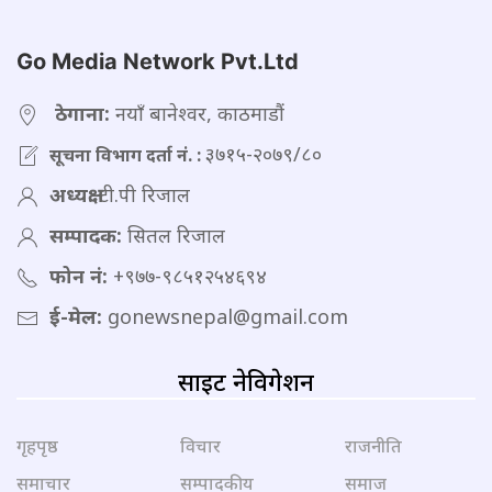
Go Media Network Pvt.Ltd
ठेगाना:
नयाँ बानेश्वर, काठमाडौं
३७१५-२०७९/८०
सूचना विभाग दर्ता नं. :
अध्यक्ष:
टी.पी रिजाल
सम्पादक:
सितल रिजाल
फोन नं:
+९७७-९८५१२५४६९४
ई-मेल:
gonewsnepal@gmail.com
साइट नेविगेशन
गृहपृष्ठ
विचार
राजनीति
समाचार
सम्पादकीय
समाज