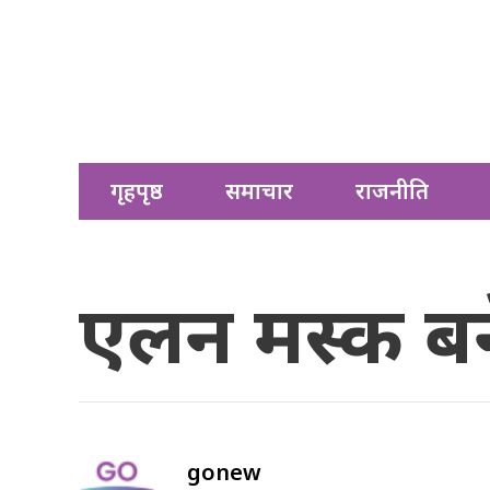
गृहपृष्ठ
समाचार
राजनीति
एलन मस्क बन
gonew