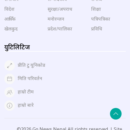
विदेश
सुरक्षा/अपराध
शिक्षा
आर्थिक
मनोरन्जन
पत्रिपत्रिका
खेलकुद
प्रदेश/पालिका
प्रविधि
युटिलिटिज
प्रीति टु युनिकोड
मिति परिवर्तन
हाम्रो टीम
हाम्रो बारे
©2026 Go News Nepal All rights reserved. | Site