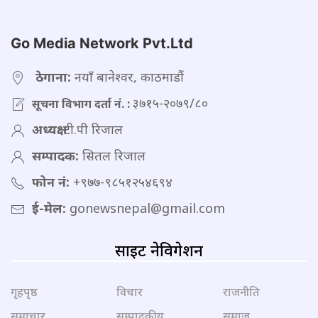
Go Media Network Pvt.Ltd
ठेगाना:
नयाँ बानेश्वर, काठमाडौं
३७१५-२०७९/८०
सूचना विभाग दर्ता नं. :
अध्यक्ष:
टी.पी रिजाल
सम्पादक:
सितल रिजाल
फोन नं:
+९७७-९८५१२५४६९४
ई-मेल:
gonewsnepal@gmail.com
साइट नेविगेशन
गृहपृष्ठ
विचार
राजनीति
समाचार
सम्पादकीय
समाज