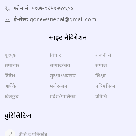
फोन नं:
+९७७-९८५१२५४६९४
ई-मेल:
gonewsnepal@gmail.com
साइट नेविगेशन
गृहपृष्ठ
विचार
राजनीति
समाचार
सम्पादकीय
समाज
विदेश
सुरक्षा/अपराध
शिक्षा
आर्थिक
मनोरन्जन
पत्रिपत्रिका
खेलकुद
प्रदेश/पालिका
प्रविधि
युटिलिटिज
प्रीति टु युनिकोड