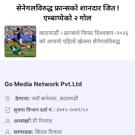
सेनेगलविरुद्ध
फ्रान्सको शानदार जित !
एम्बाप्पेको २ गोल
काठमाडौं । फ्रान्सले फिफा विश्वकप–२०२६
को आफ्नो पहिलो खेलमा सेनेगलविरुद्ध
Go Media Network Pvt.Ltd
ठेगाना:
नयाँ बानेश्वर, काठमाडौं
३७१५-२०७९/८०
सूचना विभाग दर्ता नं. :
अध्यक्ष:
टी.पी रिजाल
सम्पादक:
सितल रिजाल